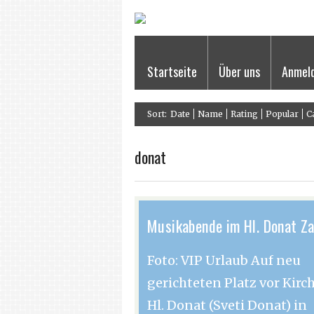
Startseite
Über uns
Anmel
Sort:
Date
Name
Rating
Popular
C
donat
Musikabende im Hl. Donat Z
Foto: VIP Urlaub Auf neu
gerichteten Platz vor Kirc
Hl. Donat (Sveti Donat) in