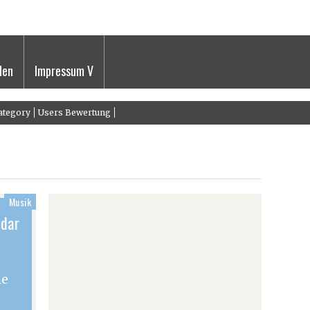
den
Impressum V
ategory
Users Bewertung
Musik
adar
he