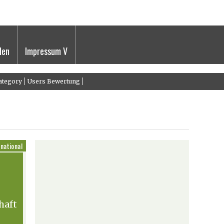
den
Impressum V
ategory
Users Bewertung
rnational
haft