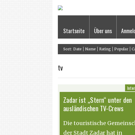
Startseite
Über uns
Anmel
Sort:
Date
Name
Rating
Popular
C
tv
Inte
Zadar ist „Stern“ unter den
ausländischen TV-Crews
Die touristische Gemeinsc
der Stadt Zadar hat in