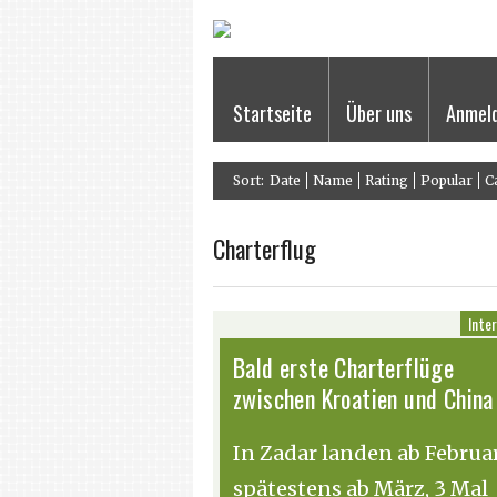
Startseite
Über uns
Anmel
Sort:
Date
Name
Rating
Popular
C
Charterflug
Inte
Bald erste Charterflüge
zwischen Kroatien und China
In Zadar landen ab Februar
spätestens ab März, 3 Mal