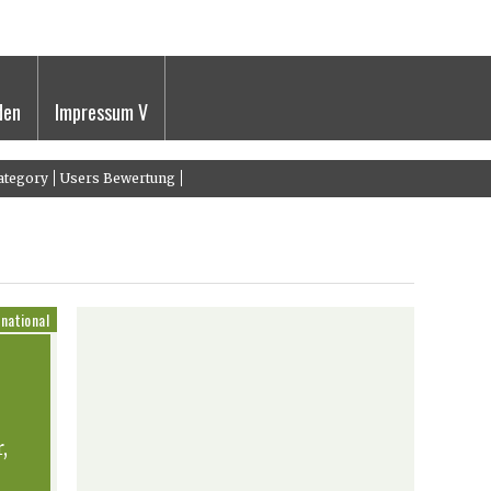
den
Impressum V
ategory
Users Bewertung
rnational
,