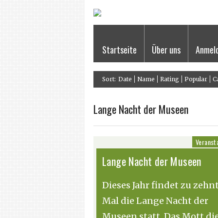
Startseite
Über uns
Anmel
Sort:
Date
Name
Rating
Popular
C
Lange Nacht der Museen
Veranst
Lange Nacht der Museen
Dieses Jahr findet zu zehn
Mal die Lange Nacht der
Museen statt. Das Mott di