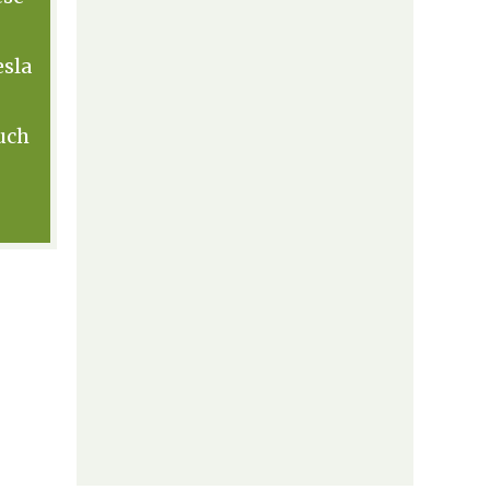
sla
uch