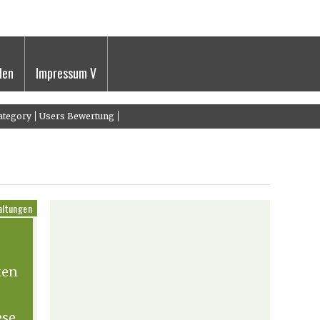
den
Impressum V
ategory
Users Bewertung
altungen
ten
ese