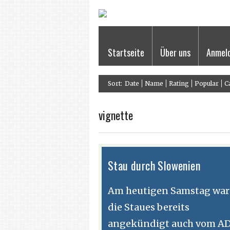
Startseite
Über uns
Anmel
Sort:
Date
Name
Rating
Popular
C
vignette
Stau durch Slowenien
Am heutigen Samstag wa
die Staues bereits
angekündigt auch vom AD