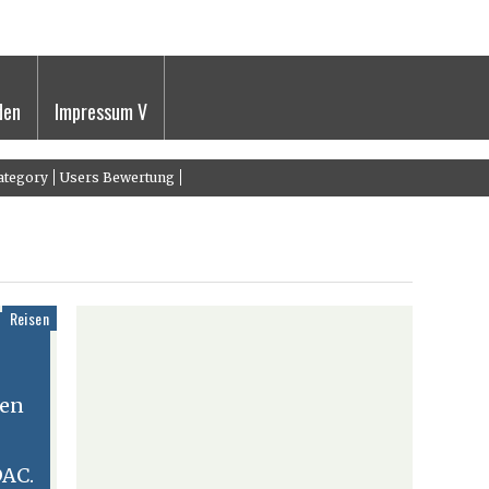
den
Impressum V
ategory
Users Bewertung
Reisen
ren
AC.