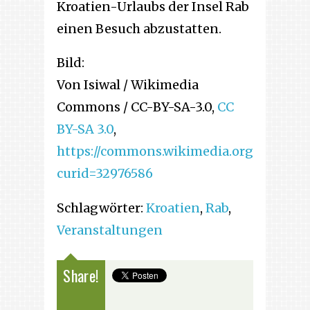
Kroatien-Urlaubs der Insel Rab
einen Besuch abzustatten.
Bild:
Von Isiwal / Wikimedia
Commons / CC-BY-SA-3.0,
CC
BY-SA 3.0
,
https://commons.wikimedia.org/w/index
curid=32976586
Schlagwörter:
Kroatien
,
Rab
,
Veranstaltungen
Share!