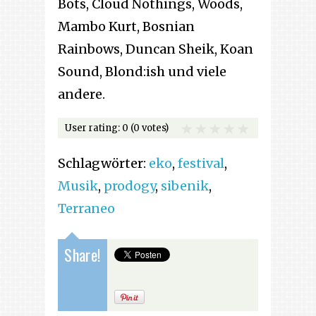
Bots, Cloud Nothings, Woods,
Mambo Kurt, Bosnian
Rainbows, Duncan Sheik, Koan
Sound, Blond:ish und viele
andere.
User rating:
0
(0 votes)
Schlagwörter:
eko
,
festival
,
Musik
,
prodogy
,
sibenik
,
Terraneo
Share!