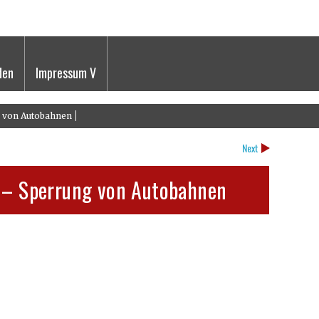
den
Impressum V
g von Autobahnen
Next
n – Sperrung von Autobahnen