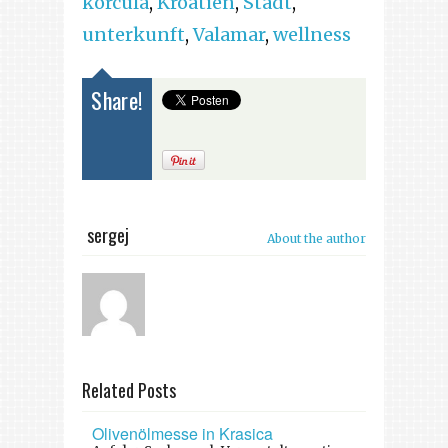
korcula
,
Kroatien
,
Stadt
,
unterkunft
,
Valamar
,
wellness
Share!
sergej
About the author
Related Posts
Olivenölmesse in Krasica