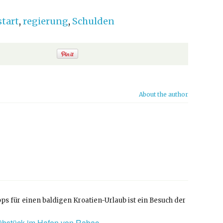
tart
,
regierung
,
Schulden
About the author
ps für einen baldigen Kroatien-Urlaub ist ein Besuch der
rühstück im Hafen von Rabac