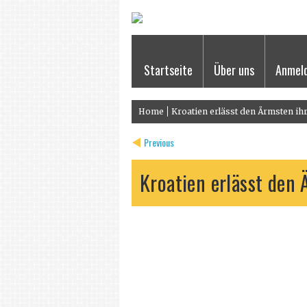
Startseite
Über uns
Anmel
Home
Kroatien erlässt den Ärmsten ihre
Previous
Kroatien erlässt den