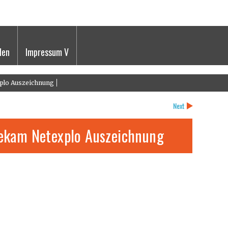
den
Impressum V
plo Auszeichnung
Next
ekam Netexplo Auszeichnung