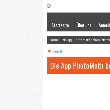
Startseite
Über uns
Anmel
Home
Die App PhotoMath bekam Netex
Previous
Die App PhotoMath b