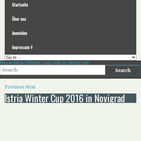
Über uns
Startseite
Anmelden
Über uns
Impressum V
Anmelden
Impressum V
Home
Istria Winter Cup 2016 in Novigrad
Previous
Next
Istria Winter Cup 2016 in Novigrad