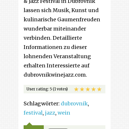
& Jazz Festival in Dubrovnik
lassen sich Musik, Kunst und
kulinarische Gaumenfreuden
wunderbar miteinander
verbinden. Detaillierte
Informationen zu dieser
lohnenden Veranstaltung
erhalten Interessierte auf
dubrovnikwinejazz.com.
User rating:
5
(1 votes)
Schlagwörter:
dubrovnik
,
festival
,
jazz
,
wein