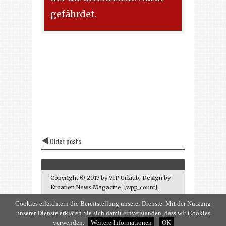
gefährdet.
Older posts
Copyright © 2017 by VIP Urlaub, Design by
Kroatien News Magazine, [wpp_count],
kontakt: info@vip-urlaub.de
Cookies erleichtern die Bereitstellung unserer Dienste. Mit der Nutzung
Startseite
Über uns
Anmelden
unserer Dienste erklären Sie sich damit einverstanden, dass wir Cookies
Impressum V
verwenden.
Weitere Informationen
OK